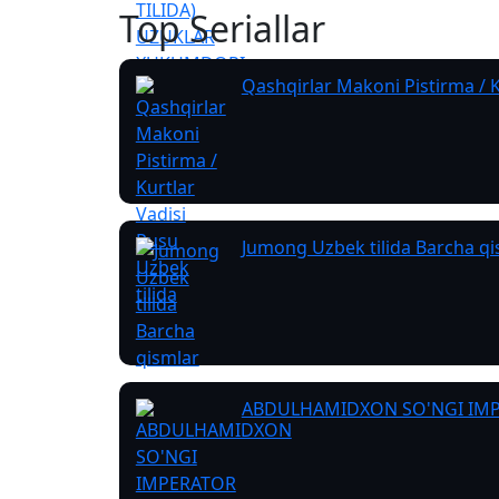
Top Seriallar
Qashqirlar Makoni Pistirma / K
Jumong Uzbek tilida Barcha qi
ABDULHAMIDXON SO'NGI IMPE