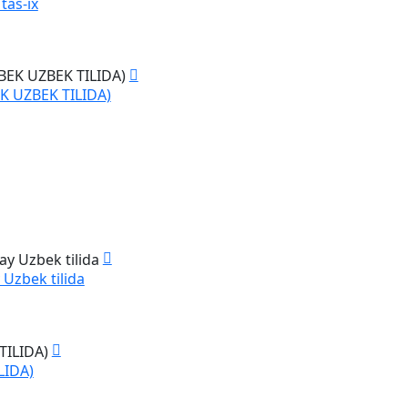
tas-ix
 UZBEK TILIDA)
y Uzbek tilida
LIDA)