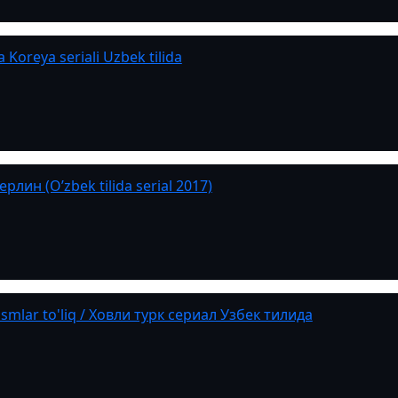
a Koreya seriali Uzbek tilida
лин (O’zbek tilida serial 2017)
 qismlar to'liq / Ховли турк сериал Узбек тилида