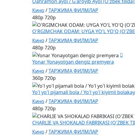
Qahramon ayol / G'aroyib Ayol (O'zbek tilida) 
Кино
/
ТАРЖИМА ФИЛМЛАР
480p
720p
O'RGIMCHAK ODAM: UYGA YO'L YO'Q (O'ZBEK
Кино
/
ТАРЖИМА ФИЛМЛАР
480p
720p
Yonar Yonayotgan dengiz premyera
Кино
/
ТАРЖИМА ФИЛМЛАР
360p
720p
Yo'l yo'l pijamali bola / Yo'l yo'l kiyimli bolaka
Кино
/
ТАРЖИМА ФИЛМЛАР
480p
720p
CHARLIE VA SHOKALAD FABRIKASI (O'ZBEK TI
Кино
/
ТАРЖИМА ФИЛМЛАР