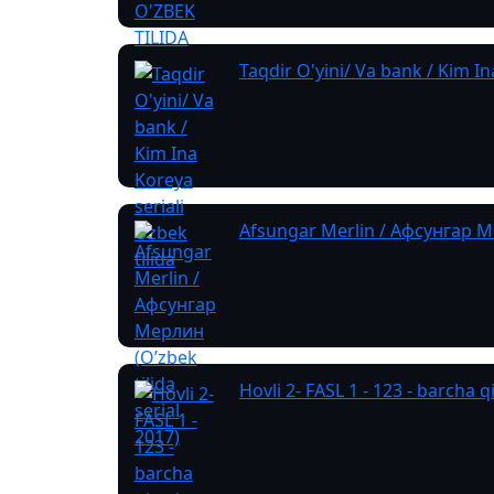
Taqdir O'yini/ Va bank / Kim In
Afsungar Merlin / Афсунгар Мер
Hovli 2- FASL 1 - 123 - barcha