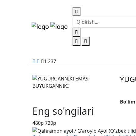
1 237
YUG
Bo'lim
Eng so'ngilari
480p
720p