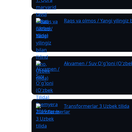
Raqs va olmos / Yangi yilingiz b
Akvamen / Suv O'g'loni (O'zbek
Transformerlar 3 Uzbek tilida