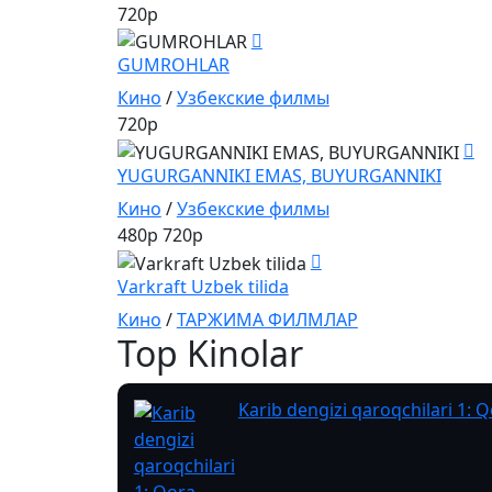
720p
GUMROHLAR
Кино
/
Узбекские филмы
720p
YUGURGANNIKI EMAS, BUYURGANNIKI
Кино
/
Узбекские филмы
480p
720p
Varkraft Uzbek tilida
Кино
/
ТАРЖИМА ФИЛМЛАР
Top Kinolar
Karib dengizi qaroqchilari 1: Q