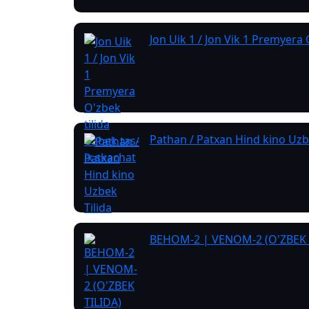
Jon Uik 1 / Jon Vik 1 Premyera 
Pathan / Patxan Hind kino Uzb
ВЕНОМ-2 | VENOM-2 (O'ZBEK 