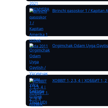
Birinchi qasoskor 1 / Kapitan 
Orgimchak Odam Uyga Qaytish
XOBBIT 1, 2,3, 4 | ХОББИТ 1, 