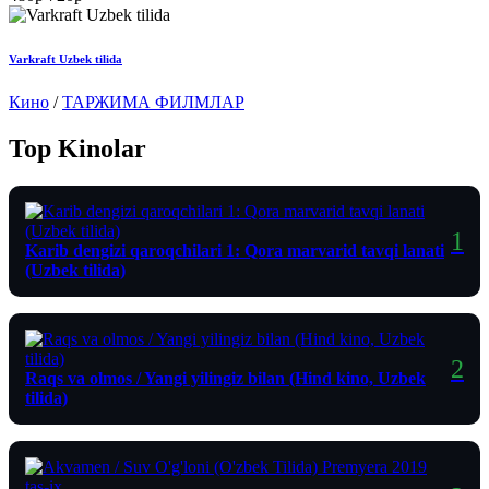
Varkraft Uzbek tilida
Кино
/
ТАРЖИМА ФИЛМЛАР
Top Kinolar
Karib dengizi qaroqchilari 1: Qora marvarid tavqi lanati
(Uzbek tilida)
Raqs va olmos / Yangi yilingiz bilan (Hind kino, Uzbek
tilida)