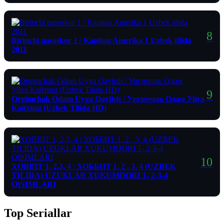
Birinchi qasoskor 1 / Kapitan Amerika 1 Uzbek tilida
2011
Orgimchak Odam Uyga Qaytish / Ургимчак Одам Уйга
Кайтиш (Uzbek Tilida HD)
XOBBIT 1, 2,3, 4 | ХОББИТ 1, 2 , 3, 4 (UZBEK
TILIDA) UZUKLAR XUKUMDORI 1- 2-3-4
QISIMLARI
Top Seriallar