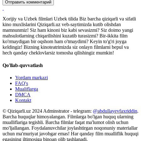
Отправить комментарий
Xorijiy va Uzbek filmlari Uzbek tilida Biz barcha qiziqarli va sifatli
kino muxlislarini Qiziqarli.uz veb-saytimizda kutib olishdan
mamnunmiz! Siz ham kinoni biz kabi sevasizmi? Siz doimo yangi
mahsulotlarning chiqarilishini kuzatib turasizmi? Bir-ikkita film
ko'rmaydigan bir oqshom ham o'tmaydimi? Keyin to'g'ri joyga
keldingiz! Bizning kinoteatrimizda siz onlayn filmlarni bepul va
hech qanday cheklovlarsiz tomosha qilishingiz mumkin!
Qo'llab-quvvatlash
Yordam markazi
FAQ's
Mualiflarga
DMCA
Kontakt
© Qiziqarli.uz 2024 Adminstrator - telegram:
@abdullayevfaxriddin
.
Barcha huquqlar himoyalangan. Filmlarga bo'lgan huquq ularning
mualliflariga tegishli. Barcha filmlar faqat ma'lumot olish uchun
mo'ljallangan. Foydalanuvchilar joylashtirgan noqonuniy materiallar
uchun ma'muriyat javobgar emas! Har qanday film mualliflik huquqi
egasining iltimosiga binoan olib tashlanadi.