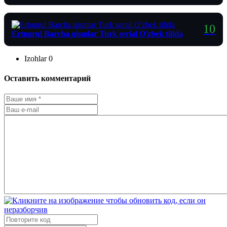
Ertugrul Barcha qismlar Turk serial O'zbek tilida
Izohlar
0
Оставить комментарий