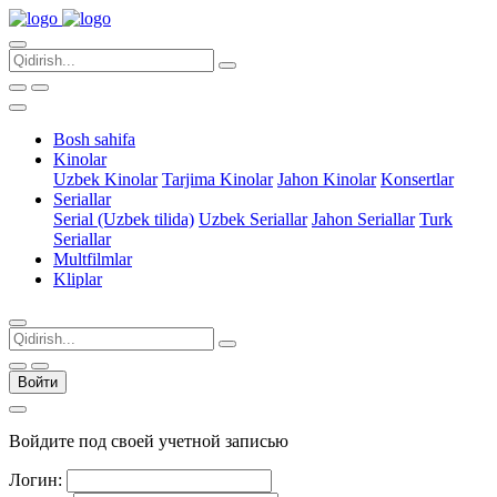
Bosh sahifa
Kinolar
Uzbek Kinolar
Tarjima Kinolar
Jahon Kinolar
Konsertlar
Seriallar
Serial (Uzbek tilida)
Uzbek Seriallar
Jahon Seriallar
Turk
Seriallar
Multfilmlar
Kliplar
Войти
Войдите под своей учетной записью
Логин: