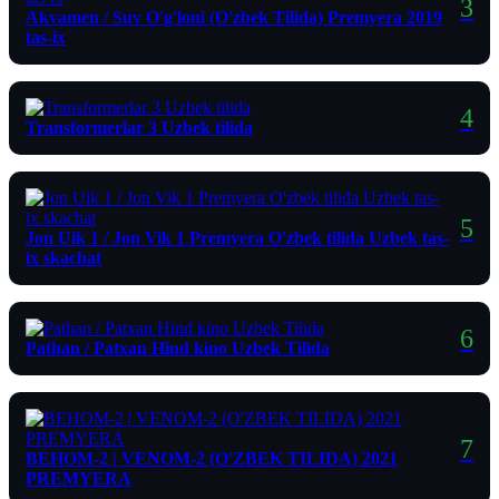
Akvamen / Suv O'g'loni (O'zbek Tilida) Premyera 2019
tas-ix
Transformerlar 3 Uzbek tilida
Jon Uik 1 / Jon Vik 1 Premyera O'zbek tilida Uzbek tas-
ix skachat
Pathan / Patxan Hind kino Uzbek Tilida
ВЕНОМ-2 | VENOM-2 (O'ZBEK TILIDA) 2021
PREMYERA