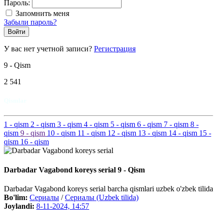
Пароль:
Запомнить меня
Забыли пароль?
Войти
У вас нет учетной записи?
Регистрация
9 - Qism
2 541
Qismlar
1
- qism
2
- qism
3
- qism
4
- qism
5
- qism
6
- qism
7
- qism
8
-
qism
9
- qism
10
- qism
11
- qism
12
- qism
13
- qism
14
- qism
15
-
qism
16
- qism
Darbadar Vagabond koreys serial 9 - Qism
Darbadar Vagabond koreys serial barcha qismlari uzbek o'zbek tilida
Bo'lim:
Сериалы
/
Сериалы (Uzbek tilida)
Joylandi:
8-11-2024, 14:57