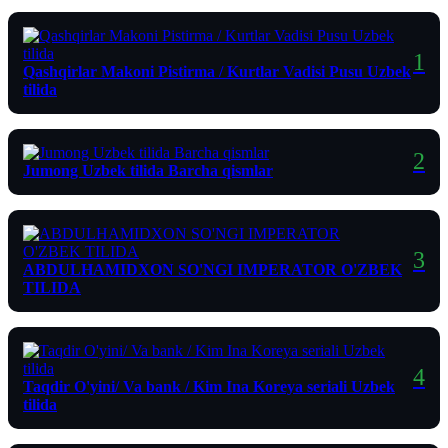
Qashqirlar Makoni Pistirma / Kurtlar Vadisi Pusu Uzbek
tilida
Jumong Uzbek tilida Barcha qismlar
ABDULHAMIDXON SO'NGI IMPERATOR O'ZBEK
TILIDA
Taqdir O'yini/ Va bank / Kim Ina Koreya seriali Uzbek
tilida