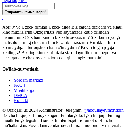
Отправить комментарий
Xorijiy va Uzbek filmlari Uzbek tilida Biz barcha qiziqarli va sifatli
kino muxlislarini Qiziqarli.uz veb-saytimizda kutib olishdan
mamnunmiz! Siz ham kinoni biz kabi sevasizmi? Siz doimo yangi
mahsulotlarning chiqarilishini kuzatib turasizmi? Bir-ikkita film
ko'rmaydigan bir oqshom ham o'tmaydimi? Keyin to'g'ri joyga
keldingiz! Bizning kinoteatrimizda siz onlayn filmlarni bepul va
hech qanday cheklovlarsiz tomosha qilishingiz mumkin!
Qo'llab-quvvatlash
Yordam markazi
FAQ's
Mualiflarga
DMCA
Kontakt
© Qiziqarli.uz 2024 Adminstrator - telegram:
@abdullayevfaxriddin
.
Barcha huquqlar himoyalangan. Filmlarga bo'lgan huquq ularning
mualliflariga tegishli. Barcha filmlar faqat ma'lumot olish uchun
mo'ljallangan. Foydalanuvchilar joylashtirgan noqonuniy materiallar