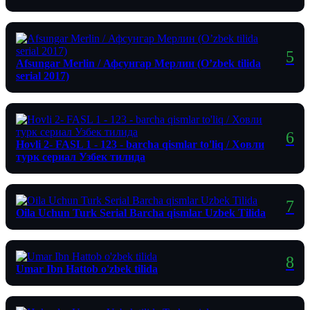
Afsungar Merlin / Афсунгар Мерлин (O’zbek tilida
serial 2017)
Hovli 2- FASL 1 - 123 - barcha qismlar to'liq / Ховли
турк сериал Узбек тилида
Oila Uchun Turk Serial Barcha qismlar Uzbek Tilida
Umar Ibn Hattob o'zbek tilida