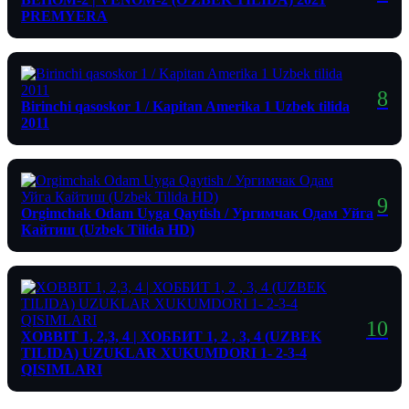
PREMYERA
Birinchi qasoskor 1 / Kapitan Amerika 1 Uzbek tilida
2011
Orgimchak Odam Uyga Qaytish / Ургимчак Одам Уйга
Кайтиш (Uzbek Tilida HD)
XOBBIT 1, 2,3, 4 | ХОББИТ 1, 2 , 3, 4 (UZBEK
TILIDA) UZUKLAR XUKUMDORI 1- 2-3-4
QISIMLARI