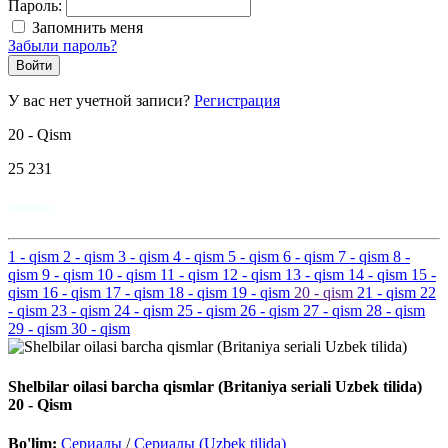
Пароль:
Запомнить меня
Забыли пароль?
Войти
У вас нет учетной записи?
Регистрация
20 - Qism
25 231
Qismlar
1
- qism
2
- qism
3
- qism
4
- qism
5
- qism
6
- qism
7
- qism
8
-
qism
9
- qism
10
- qism
11
- qism
12
- qism
13
- qism
14
- qism
15
-
qism
16
- qism
17
- qism
18
- qism
19
- qism
20
- qism
21
- qism
22
- qism
23
- qism
24
- qism
25
- qism
26
- qism
27
- qism
28
- qism
29
- qism
30
- qism
Shelbilar oilasi barcha qismlar (Britaniya seriali Uzbek tilida)
20 - Qism
Bo'lim:
Сериалы
/
Сериалы (Uzbek tilida)