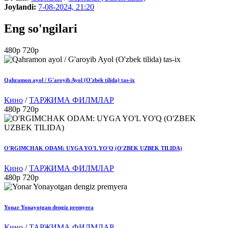
Joylandi:
7-08-2024, 21:20
Eng so'ngilari
480p
720p
Qahramon ayol / G'aroyib Ayol (O'zbek tilida) tas-ix
Кино
/
ТАРЖИМА ФИЛМЛАР
480p
720p
O'RGIMCHAK ODAM: UYGA YO'L YO'Q (O'ZBEK UZBEK TILIDA)
Кино
/
ТАРЖИМА ФИЛМЛАР
480p
720p
Yonar Yonayotgan dengiz premyera
Кино
/
ТАРЖИМА ФИЛМЛАР