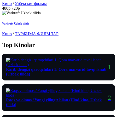
Кино
/
Узбекские филмы
480p
720p
Varkraft Uzbek tilida
Кино
/
ТАРЖИМА ФИЛМЛАР
Top Kinolar
Karib dengizi qaroqchilari 1: Qora marvarid tavqi lanati
(Uzbek tilida)
Raqs va olmos / Yangi yilingiz bilan (Hind kino, Uzbek
tilida)