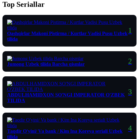
Top Seriallar
Qashqirlar Makoni Pistirma / Kurtlar Vadisi Pusu Uzbek
tilida
Jumong Uzbek tilida Barcha qismlar
ABDULHAMIDXON SO'NGI IMPERATOR O'ZBEK
TILIDA
Taqdir O'yini/ Va bank / Kim Ina Koreya seriali Uzbek
tilida