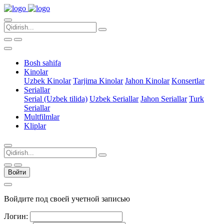
Bosh sahifa
Kinolar
Uzbek Kinolar
Tarjima Kinolar
Jahon Kinolar
Konsertlar
Seriallar
Serial (Uzbek tilida)
Uzbek Seriallar
Jahon Seriallar
Turk
Seriallar
Multfilmlar
Kliplar
Войти
Войдите под своей учетной записью
Логин: