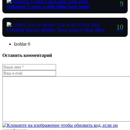
Hukmdor Usmon Uzbek tilida Turk serial
Ertugrul Barcha qismlar Turk serial O'zbek tilida
Izohlar
0
Оставить комментарий