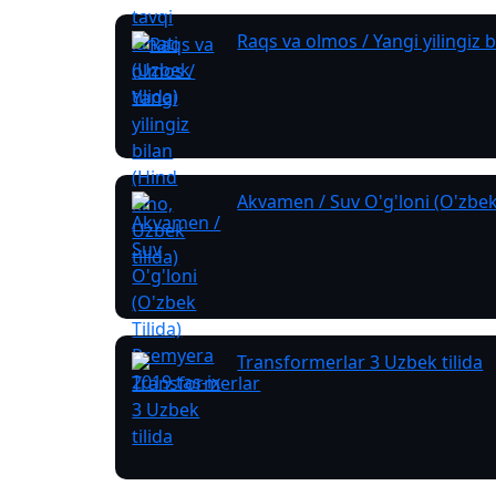
Raqs va olmos / Yangi yilingiz b
Akvamen / Suv O'g'loni (O'zbek
Transformerlar 3 Uzbek tilida