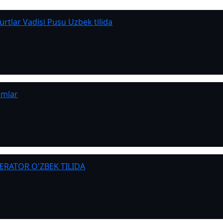
urtlar Vadisi Pusu Uzbek tilida
smlar
RATOR O'ZBEK TILIDA