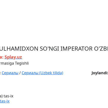
ULHAMIDXON SO'NGI IMPERATOR O'ZBEK
a:
Splay.uz
rmasiga Tegishli
:
Сериалы
/
Сериалы (Uzbek tilida)
Joylandi
tas-ix