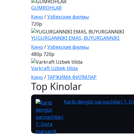
GUMROHLAR
Кино
/
Узбекские филмы
720p
YUGURGANNIKI EMAS, BUYURGANNIKI
Кино
/
Узбекские филмы
480p
720p
Varkraft Uzbek tilida
Кино
/
ТАРЖИМА ФИЛМЛАР
Top Kinolar
Karib dengizi qaroqchilari 1: Qo