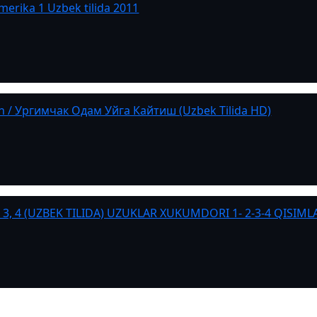
Amerika 1 Uzbek tilida 2011
 / Ургимчак Одам Уйга Кайтиш (Uzbek Tilida HD)
2 , 3, 4 (UZBEK TILIDA) UZUKLAR XUKUMDORI 1- 2-3-4 QISIML