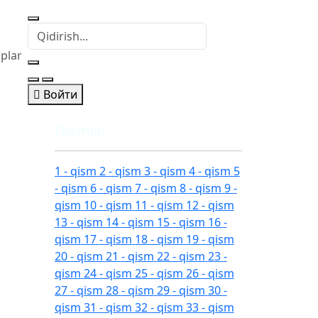
iplar
Войти
Qismlar
1
- qism
2
- qism
3
- qism
4
- qism
5
- qism
6
- qism
7
- qism
8
- qism
9
-
qism
10
- qism
11
- qism
12
- qism
13
- qism
14
- qism
15
- qism
16
-
qism
17
- qism
18
- qism
19
- qism
20
- qism
21
- qism
22
- qism
23
-
qism
24
- qism
25
- qism
26
- qism
27
- qism
28
- qism
29
- qism
30
-
qism
31
- qism
32
- qism
33
- qism