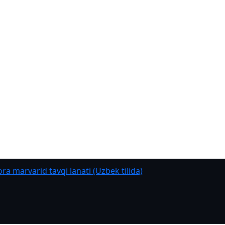
ra marvarid tavqi lanati (Uzbek tilida)