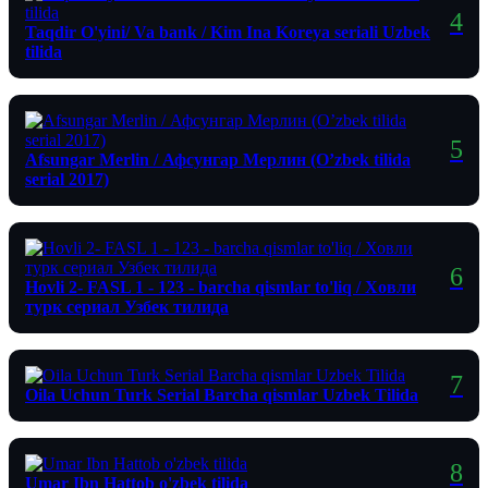
Taqdir O'yini/ Va bank / Kim Ina Koreya seriali Uzbek
tilida
Afsungar Merlin / Афсунгар Мерлин (O’zbek tilida
serial 2017)
Hovli 2- FASL 1 - 123 - barcha qismlar to'liq / Ховли
турк сериал Узбек тилида
Oila Uchun Turk Serial Barcha qismlar Uzbek Tilida
Umar Ibn Hattob o'zbek tilida