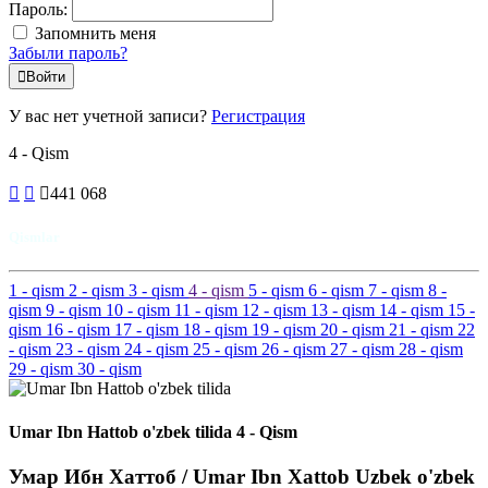
Пароль:
Запомнить меня
Забыли пароль?
Войти
У вас нет учетной записи?
Регистрация
4 - Qism
441 068
Qismlar
1
- qism
2
- qism
3
- qism
4
- qism
5
- qism
6
- qism
7
- qism
8
-
qism
9
- qism
10
- qism
11
- qism
12
- qism
13
- qism
14
- qism
15
-
qism
16
- qism
17
- qism
18
- qism
19
- qism
20
- qism
21
- qism
22
- qism
23
- qism
24
- qism
25
- qism
26
- qism
27
- qism
28
- qism
29
- qism
30
- qism
Umar Ibn Hattob o'zbek tilida 4 - Qism
Умар Ибн Хаттоб / Umar Ibn Xattob Uzbek o'zbek