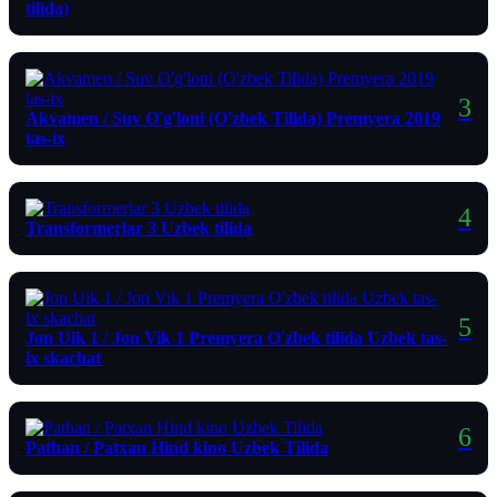
tilida)
Akvamen / Suv O'g'loni (O'zbek Tilida) Premyera 2019
tas-ix
Transformerlar 3 Uzbek tilida
Jon Uik 1 / Jon Vik 1 Premyera O'zbek tilida Uzbek tas-
ix skachat
Pathan / Patxan Hind kino Uzbek Tilida