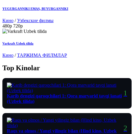
YUGURGANNIKI EMAS, BUYURGANNIKI
Кино
/
Узбекские филмы
480p
720p
Varkraft Uzbek tilida
Кино
/
ТАРЖИМА ФИЛМЛАР
Top Kinolar
Karib dengizi qaroqchilari 1: Qora marvarid tavqi lanati
(Uzbek tilida)
Raqs va olmos / Yangi yilingiz bilan (Hind kino, Uzbek