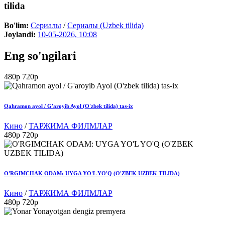
tilida
Bo'lim:
Сериалы
/
Сериалы (Uzbek tilida)
Joylandi:
10-05-2026, 10:08
Eng so'ngilari
480p
720p
Qahramon ayol / G'aroyib Ayol (O'zbek tilida) tas-ix
Кино
/
ТАРЖИМА ФИЛМЛАР
480p
720p
O'RGIMCHAK ODAM: UYGA YO'L YO'Q (O'ZBEK UZBEK TILIDA)
Кино
/
ТАРЖИМА ФИЛМЛАР
480p
720p