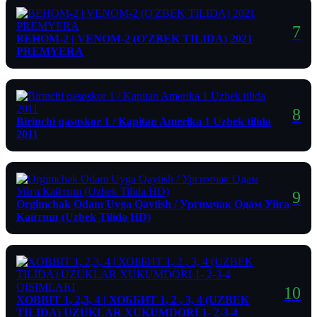
ВЕНОМ-2 | VENOM-2 (O'ZBEK TILIDA) 2021
PREMYERA
Birinchi qasoskor 1 / Kapitan Amerika 1 Uzbek tilida
2011
Orgimchak Odam Uyga Qaytish / Ургимчак Одам Уйга
Кайтиш (Uzbek Tilida HD)
XOBBIT 1, 2,3, 4 | ХОББИТ 1, 2 , 3, 4 (UZBEK
TILIDA) UZUKLAR XUKUMDORI 1- 2-3-4