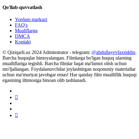
Qo'llab-quvvatlash
Yordam markazi
FAQ's
Mualiflarga
DMCA
Kontakt
© Qiziqarli.uz 2024 Adminstrator - telegram:
@abdullayevfaxriddin
.
Barcha huquqlar himoyalangan. Filmlarga bo'lgan huquq ularning
mualliflariga tegishli. Barcha filmlar faqat ma'lumot olish uchun
mo'ljallangan. Foydalanuvchilar joylashtirgan noqonuniy materiallar
uchun ma'muriyat javobgar emas! Har qanday film mualliflik huquqi
egasining iltimosiga binoan olib tashlanadi.