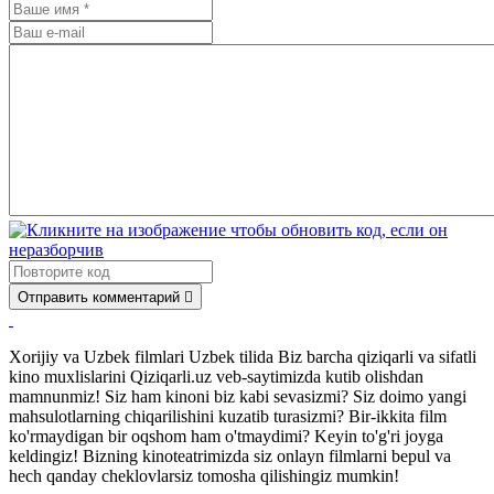
Отправить комментарий
Xorijiy va Uzbek filmlari Uzbek tilida Biz barcha qiziqarli va sifatli
kino muxlislarini Qiziqarli.uz veb-saytimizda kutib olishdan
mamnunmiz! Siz ham kinoni biz kabi sevasizmi? Siz doimo yangi
mahsulotlarning chiqarilishini kuzatib turasizmi? Bir-ikkita film
ko'rmaydigan bir oqshom ham o'tmaydimi? Keyin to'g'ri joyga
keldingiz! Bizning kinoteatrimizda siz onlayn filmlarni bepul va
hech qanday cheklovlarsiz tomosha qilishingiz mumkin!