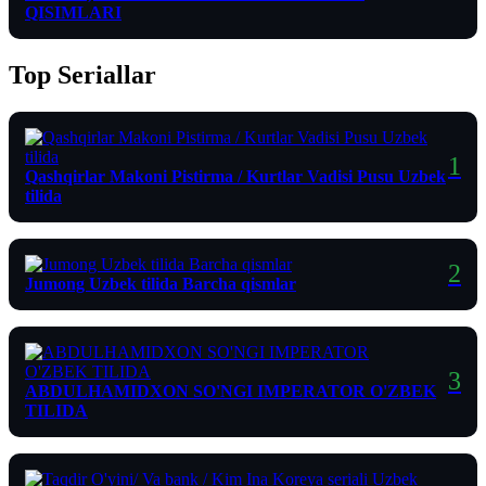
QISIMLARI
Top Seriallar
Qashqirlar Makoni Pistirma / Kurtlar Vadisi Pusu Uzbek
tilida
Jumong Uzbek tilida Barcha qismlar
ABDULHAMIDXON SO'NGI IMPERATOR O'ZBEK
TILIDA