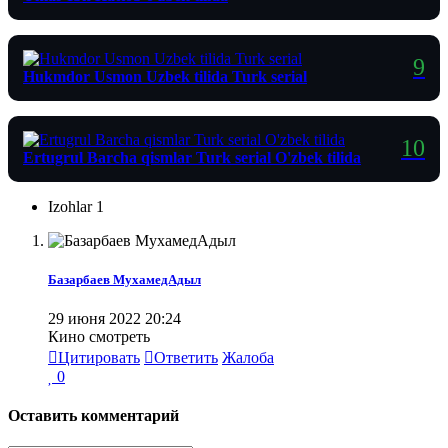
Hukmdor Usmon Uzbek tilida Turk serial
Ertugrul Barcha qismlar Turk serial O'zbek tilida
Izohlar
1
Базарбаев МухамедАдыл
29 июня 2022 20:24
Кино смотреть
Цитировать
Ответить
Жалоба
0
Оставить комментарий