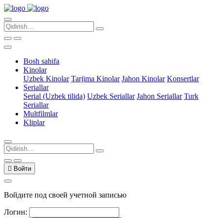
Bosh sahifa
Kinolar
Uzbek Kinolar
Tarjima Kinolar
Jahon Kinolar
Konsertlar
Seriallar
Serial (Uzbek tilida)
Uzbek Seriallar
Jahon Seriallar
Turk
Seriallar
Multfilmlar
Kliplar
Войти
Войдите под своей учетной записью
Логин: