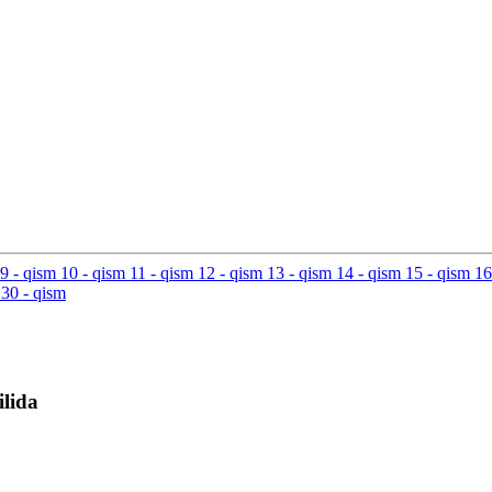
9
- qism
10
- qism
11
- qism
12
- qism
13
- qism
14
- qism
15
- qism
1
30
- qism
lida