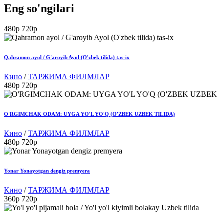
Eng so'ngilari
480p
720p
Qahramon ayol / G'aroyib Ayol (O'zbek tilida) tas-ix
Кино
/
ТАРЖИМА ФИЛМЛАР
480p
720p
O'RGIMCHAK ODAM: UYGA YO'L YO'Q (O'ZBEK UZBEK TILIDA)
Кино
/
ТАРЖИМА ФИЛМЛАР
480p
720p
Yonar Yonayotgan dengiz premyera
Кино
/
ТАРЖИМА ФИЛМЛАР
360p
720p