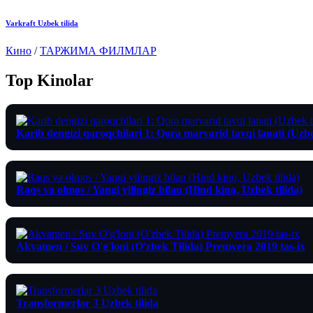
Varkraft Uzbek tilida
Кино
/
ТАРЖИМА ФИЛМЛАР
Top Kinolar
Karib dengizi qaroqchilari 1: Qora marvarid tavqi lanati (Uzbe
Raqs va olmos / Yangi yilingiz bilan (Hind kino, Uzbek tilida)
Akvamen / Suv O'g'loni (O'zbek Tilida) Premyera 2019 tas-ix
Transformerlar 3 Uzbek tilida