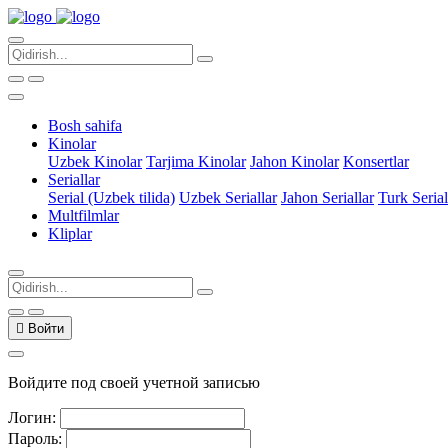
Bosh sahifa
Kinolar
Uzbek Kinolar
Tarjima Kinolar
Jahon Kinolar
Konsertlar
Seriallar
Serial (Uzbek tilida)
Uzbek Seriallar
Jahon Seriallar
Turk Serial
Multfilmlar
Kliplar
Войти
Войдите под своей учетной записью
Логин:
Пароль: