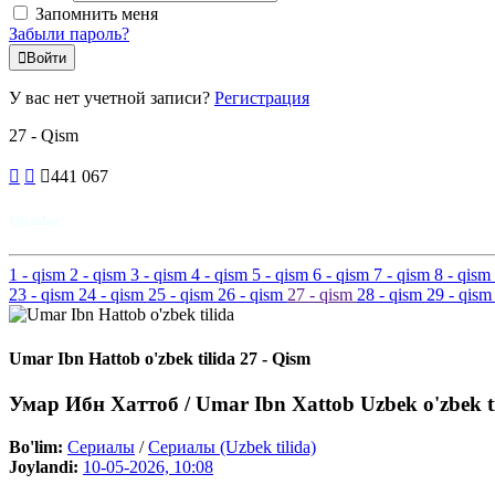
Запомнить меня
Забыли пароль?
Войти
У вас нет учетной записи?
Регистрация
27 - Qism
441 067
Qismlar
1
- qism
2
- qism
3
- qism
4
- qism
5
- qism
6
- qism
7
- qism
8
- qism
23
- qism
24
- qism
25
- qism
26
- qism
27
- qism
28
- qism
29
- qism
Umar Ibn Hattob o'zbek tilida 27 - Qism
Умар Ибн Хаттоб / Umar Ibn Xattob Uzbek o'zbek ti
Bo'lim:
Сериалы
/
Сериалы (Uzbek tilida)
Joylandi:
10-05-2026, 10:08