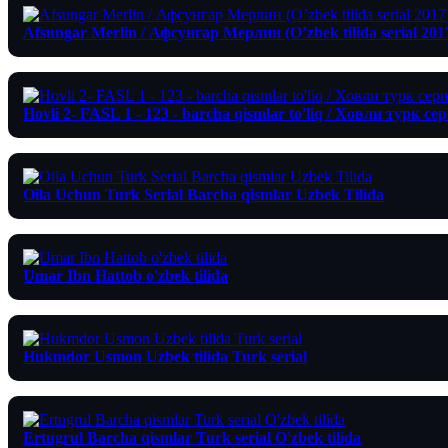
Afsungar Merlin / Афсунгар Мерлин (O’zbek tilida serial 201
Hovli 2- FASL 1 - 123 - barcha qismlar to'liq / Ховли турк с
Oila Uchun Turk Serial Barcha qismlar Uzbek Tilida
Umar Ibn Hattob o'zbek tilida
Hukmdor Usmon Uzbek tilida Turk serial
Ertugrul Barcha qismlar Turk serial O'zbek tilida