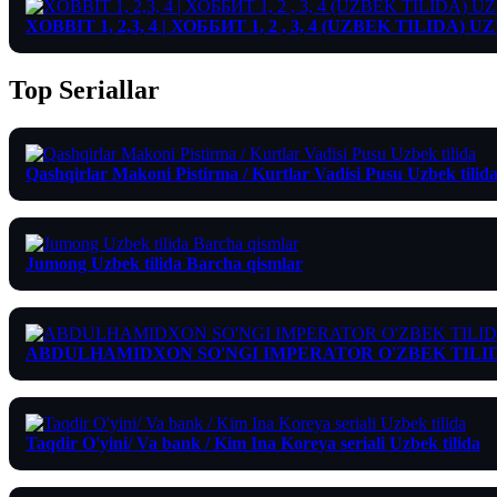
XOBBIT 1, 2,3, 4 | ХОББИТ 1, 2 , 3, 4 (UZBEK TILIDA
Top Seriallar
Qashqirlar Makoni Pistirma / Kurtlar Vadisi Pusu Uzbek tilid
Jumong Uzbek tilida Barcha qismlar
ABDULHAMIDXON SO'NGI IMPERATOR O'ZBEK TILI
Taqdir O'yini/ Va bank / Kim Ina Koreya seriali Uzbek tilida