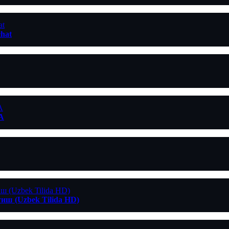
chat
A
иш (Uzbek Tilida HD)