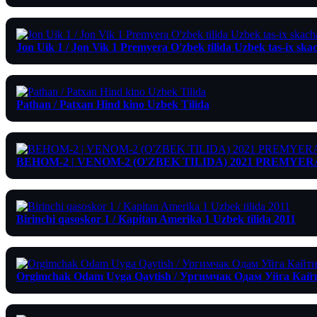
Jon Uik 1 / Jon Vik 1 Premyera O'zbek tilida Uzbek tas-ix ska
Pathan / Patxan Hind kino Uzbek Tilida
ВЕНОМ-2 | VENOM-2 (O'ZBEK TILIDA) 2021 PREMYER
Birinchi qasoskor 1 / Kapitan Amerika 1 Uzbek tilida 2011
Orgimchak Odam Uyga Qaytish / Ургимчак Одам Уйга Кайт