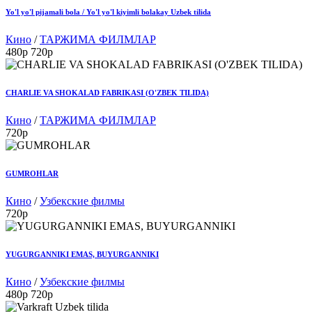
Yo'l yo'l pijamali bola / Yo'l yo'l kiyimli bolakay Uzbek tilida
Кино
/
ТАРЖИМА ФИЛМЛАР
480p
720p
CHARLIE VA SHOKALAD FABRIKASI (O'ZBEK TILIDA)
Кино
/
ТАРЖИМА ФИЛМЛАР
720p
GUMROHLAR
Кино
/
Узбекские филмы
720p
YUGURGANNIKI EMAS, BUYURGANNIKI
Кино
/
Узбекские филмы
480p
720p