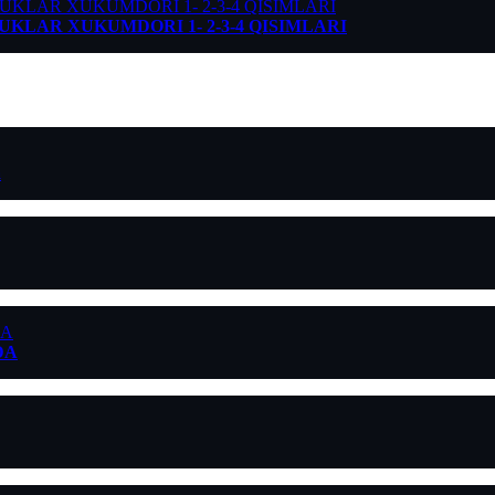
) UZUKLAR XUKUMDORI 1- 2-3-4 QISIMLARI
a
DA