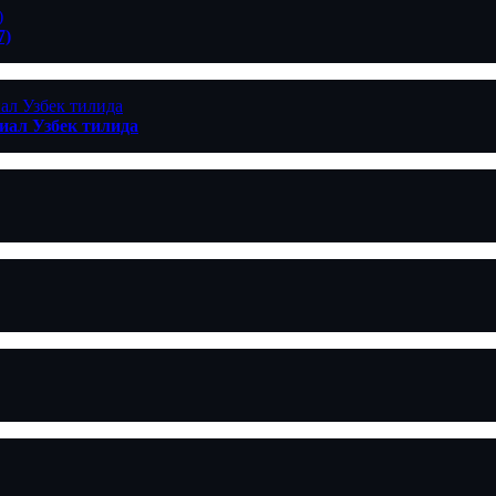
7)
ериал Узбек тилида